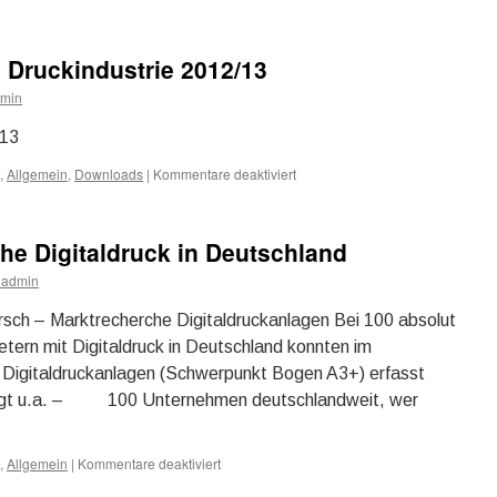
Preise
Bogendruck
 Druckindustrie 2012/13
min
.13
,
Allgemein
,
Downloads
|
Kommentare deaktiviert
für
Übersicht
Insolvenzen
Druckindustrie
he Digitaldruck in Deutschland
2012/13
admin
rsch – Marktrecherche Digitaldruckanlagen Bei 100 absolut
etern mit Digitaldruck in Deutschland konnten im
 Digitaldruckanlagen (Schwerpunkt Bogen A3+) erfasst
eigt u.a. – 100 Unternehmen deutschlandweit, wer
,
Allgemein
|
Kommentare deaktiviert
für
Neu: