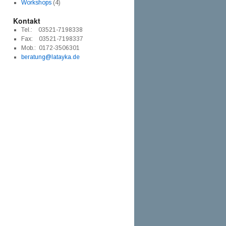
Workshops
(4)
Kontakt
Tel.: 03521-7198338
Fax: 03521-7198337
Mob.: 0172-3506301
beratung@latayka.de