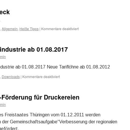
Aktuelle
Recherche
heck
Digitaldruck
in
n
Deutschland
,
Allgemein
,
Heiße Tipps
|
Kommentare deaktiviert
für
Kostenloser
Kostencheck
industrie ab 01.08.2017
min
kindustrie ab 01.08.2017 Neue Tariflöhne ab 01.08.2012
,
Downloads
|
Kommentare deaktiviert
für
Neue
Tariflöhne
Druckindustrie
-Förderung für Druckereien
ab
01.08.2017
min
des Freistaates Thüringen vom 01.12.2011 werden
 der Gemeinschaftsaufgabe“Verbesserung der regionalen
gefördert.