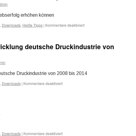
Druckindustrie
dmin
im
Vergleich
riebserfolg erhöhen können
2000
und
,
Downloads
,
Heiße Tipps
|
Kommentare deaktiviert
für
2015
25
Erkenntnisse,
die
icklung deutsche Druckindustrie von
ihren
Vertriebserfolg
erhöhen
min
können
utsche Druckindustrie von 2008 bis 2014
,
Downloads
|
Kommentare deaktiviert
für
Produktionswerteentwicklung
deutsche
Druckindustrie
von
2008
n
bis
2014
,
Downloads
|
Kommentare deaktiviert
für