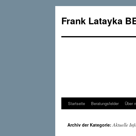
Frank Latayka
Startseite
Beratungsfelder
Über 
Springe
zum
Aktuelle In
Archiv der Kategorie:
Inhalt