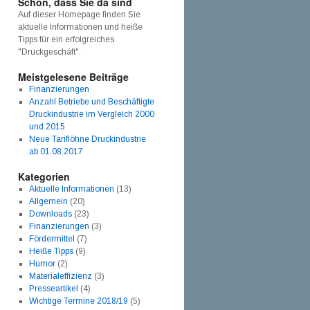
Schön, dass Sie da sind
Auf dieser Homepage finden Sie
aktuelle Informationen und heiße
Tipps für ein erfolgreiches
"Druckgeschäft".
Meistgelesene Beiträge
Finanzierungen
Anzahl Betriebe und Beschäftigte
Druckindustrie im Vergleich 2000
und 2015
Neue Tariflöhne Druckindustrie
ab 01.08.2017
Kategorien
Aktuelle Informationen
(13)
Allgemein
(20)
Downloads
(23)
Finanzierungen
(3)
Fördermittel
(7)
Heiße Tipps
(9)
Humor
(2)
Materialeffizienz
(3)
Presseartikel
(4)
Wichtige Termine 2018/19
(5)