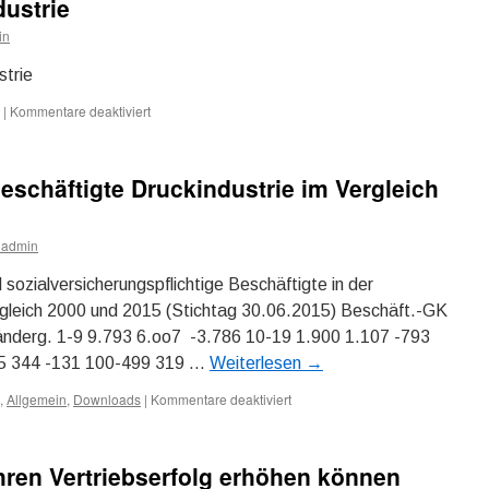
dustrie
in
strie
|
Kommentare deaktiviert
für
Trends
in
der
eschäftigte Druckindustrie im Vergleich
Druckindustrie
admin
sozialversicherungspflichtige Beschäftigte in der
rgleich 2000 und 2015 (Stichtag 30.06.2015) Beschäft.-GK
änderg. 1-9 9.793 6.oo7 -3.786 10-19 1.900 1.107 -793
75 344 -131 100-499 319 …
Weiterlesen
→
,
Allgemein
,
Downloads
|
Kommentare deaktiviert
für
Anzahl
Betriebe
und
ihren Vertriebserfolg erhöhen können
Beschäftigte